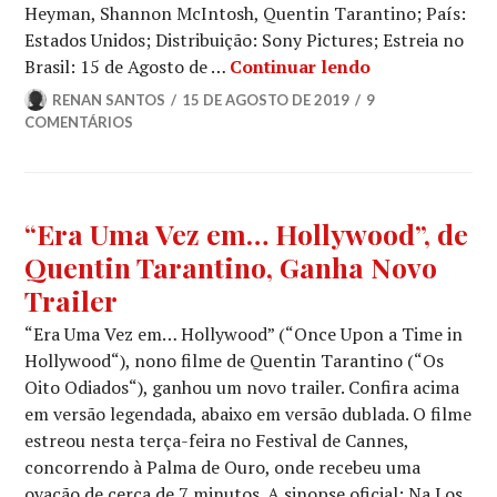
Heyman, Shannon McIntosh, Quentin Tarantino; País:
Estados Unidos; Distribuição: Sony Pictures; Estreia no
Crítica | Era
Brasil: 15 de Agosto de …
Continuar lendo
RENAN SANTOS
15 DE AGOSTO DE 2019
9
COMENTÁRIOS
TRAILERS
“Era Uma Vez em… Hollywood”, de
Quentin Tarantino, Ganha Novo
Trailer
“Era Uma Vez em… Hollywood” (“Once Upon a Time in
Hollywood“), nono filme de Quentin Tarantino (“Os
Oito Odiados“), ganhou um novo trailer. Confira acima
em versão legendada, abaixo em versão dublada. O filme
estreou nesta terça-feira no Festival de Cannes,
concorrendo à Palma de Ouro, onde recebeu uma
ovação de cerca de 7 minutos. A sinopse oficial: Na Los