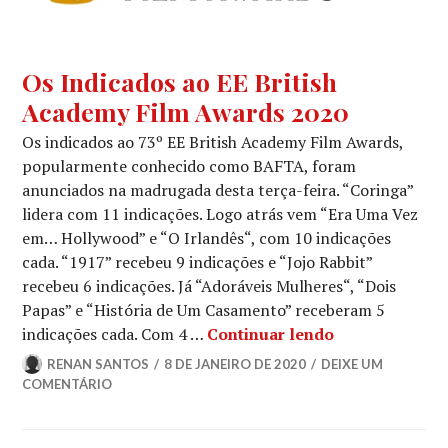
BAFTA
,
Os Indicados ao EE British
NOTÍCIAS
Academy Film Awards 2020
DE
FILMES
Os indicados ao 73º EE British Academy Film Awards,
popularmente conhecido como BAFTA, foram
anunciados na madrugada desta terça-feira. “Coringa”
lidera com 11 indicações. Logo atrás vem “Era Uma Vez
em… Hollywood” e “O Irlandês“, com 10 indicações
cada. “1917” recebeu 9 indicações e “Jojo Rabbit”
recebeu 6 indicações. Já “Adoráveis Mulheres“, “Dois
Papas” e “História de Um Casamento” receberam 5
Os Indicados 
indicações cada. Com 4 …
Continuar lendo
RENAN SANTOS
8 DE JANEIRO DE 2020
DEIXE UM
COMENTÁRIO