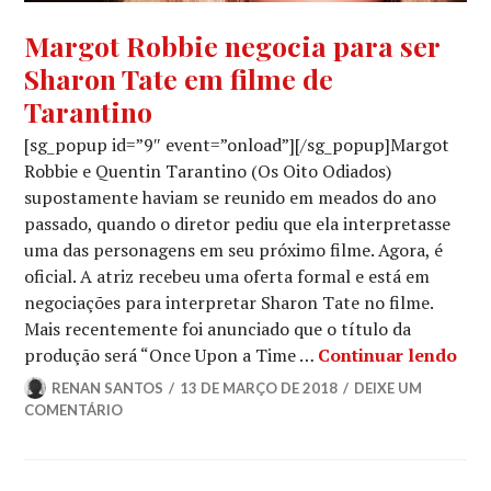
NOTÍCIAS
Margot Robbie negocia para ser
DE
Sharon Tate em filme de
FILMES
Tarantino
[sg_popup id=”9″ event=”onload”][/sg_popup]Margot
Robbie e Quentin Tarantino (Os Oito Odiados)
supostamente haviam se reunido em meados do ano
passado, quando o diretor pediu que ela interpretasse
uma das personagens em seu próximo filme. Agora, é
oficial. A atriz recebeu uma oferta formal e está em
negociações para interpretar Sharon Tate no filme.
Mais recentemente foi anunciado que o título da
Mar
produção será “Once Upon a Time …
Continuar lendo
RENAN SANTOS
13 DE MARÇO DE 2018
DEIXE UM
COMENTÁRIO