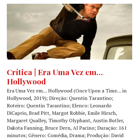
CINEMA
,
Crítica | Era Uma Vez em…
CRÍTICA
Hollywood
CINEMATOGRÁFICA
Era Uma Vez em… Hollywood (Once Upon a Time… in
Hollywood, 2019); Direção: Quentin Tarantino;
Roteiro: Quentin Tarantino; Elenco: Leonardo
DiCaprio, Brad Pitt, Margot Robbie, Emile Hirsch,
Margaret Qualley, Timothy Olyphant, Austin Butler,
Dakota Fanning, Bruce Dern, Al Pacino; Duração: 161
minutos; Gênero: Comédia, Drama; Produção: David