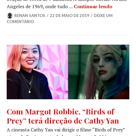
“Era Uma 
Angeles de 1969, onde tudo …
Continuar lendo
RENAN SANTOS
22 DE MAIO DE 2019
DEIXE UM
COMENTÁRIO
NOTÍCIAS
Com Margot Robbie, “Birds of
DE
Prey” terá direção de Cathy Yan
FILMES
A cineasta Cathy Yan vai dirigir o filme “Birds of Prey”