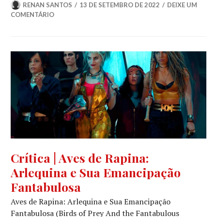
RENAN SANTOS
13 DE SETEMBRO DE 2022
DEIXE UM
COMENTÁRIO
CINEMA
,
Crítica | Aves de Rapina:
CRÍTICA
Arlequina e Sua Emancipação
CINEMATOGRÁFICA
Fantabulosa
Aves de Rapina: Arlequina e Sua Emancipação
Fantabulosa (Birds of Prey And the Fantabulous