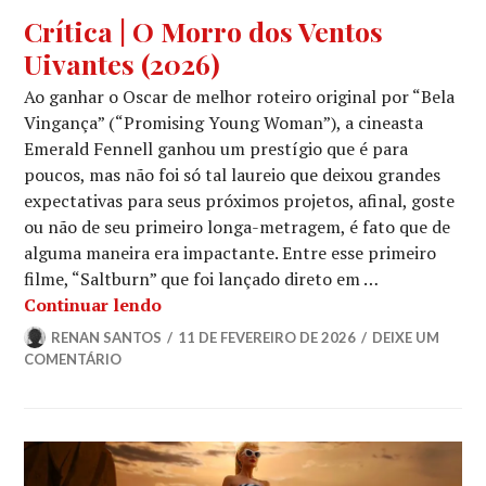
CINEMA
,
Crítica | O Morro dos Ventos
CRÍTICA
Uivantes (2026)
CINEMATOGRÁFICA
Ao ganhar o Oscar de melhor roteiro original por “Bela
Vingança” (“Promising Young Woman”), a cineasta
Emerald Fennell ganhou um prestígio que é para
poucos, mas não foi só tal laureio que deixou grandes
expectativas para seus próximos projetos, afinal, goste
ou não de seu primeiro longa-metragem, é fato que de
alguma maneira era impactante. Entre esse primeiro
filme, “Saltburn” que foi lançado direto em …
Crítica | O Morro dos Ventos Uivantes 
Continuar lendo
RENAN SANTOS
11 DE FEVEREIRO DE 2026
DEIXE UM
COMENTÁRIO