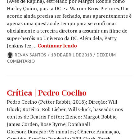
(Aves de Rapina), estrelado por Margot Robbie como
Harley Quinn, para a DC e a Warner Bros. Pictures. Um
acordo ainda precisa ser fechado, mas aparentemente é
apenas uma questão de tempo para se confirmar
oficialmente a terceira diretora a assumir um filme de
super-heróis no Universo da DC. Além dela, Patty
Com Margot Robbie, “Bird
Jenkins fez …
Continuar lendo
RENAN SANTOS
18 DE ABRIL DE 2018
DEIXE UM
COMENTÁRIO
CANAL
Crítica | Pedro Coelho
CINE
Pedro Coelho (Petter Rabbit, 2018); Direção: Will
ETERNO
,
CINEMA
,
Gluck; Roteiro: Rob Lieber, Will Gluck, baseados nos
CRÍTICA
contos de Beatrix Potter; Elenco: Margot Robbie,
CINEMATOGRÁFICA
James Corden, Rose Byrne, Domhnall
Gleeson; Duração: 95 minutos; Gênero: Animação,