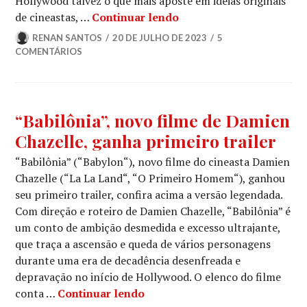
Hollywood talvez o que mais aposte em ideias originais
Crítica | Barbie (2023)
de cineastas, …
Continuar lendo
RENAN SANTOS
20 DE JULHO DE 2023
5
COMENTÁRIOS
TRAILERS
“Babilônia”, novo filme de Damien
Chazelle, ganha primeiro trailer
“Babilônia” (“Babylon“), novo filme do cineasta Damien
Chazelle (“La La Land“, “O Primeiro Homem“), ganhou
seu primeiro trailer, confira acima a versão legendada.
Com direção e roteiro de Damien Chazelle, “Babilônia” é
um conto de ambição desmedida e excesso ultrajante,
que traça a ascensão e queda de vários personagens
durante uma era de decadência desenfreada e
depravação no início de Hollywood. O elenco do filme
“Babilônia”, novo filme de Da
conta …
Continuar lendo