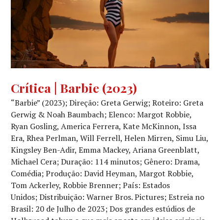
CINEMA
,
Crítica | Barbie (2023)
CRÍTICA
“Barbie” (2023); Direção: Greta Gerwig; Roteiro: Greta
CINEMATOGRÁFICA
Gerwig & Noah Baumbach; Elenco: Margot Robbie,
Ryan Gosling, America Ferrera, Kate McKinnon, Issa
Era, Rhea Perlman, Will Ferrell, Helen Mirren, Simu Liu,
Kingsley Ben-Adir, Emma Mackey, Ariana Greenblatt,
Michael Cera; Duração: 114 minutos; Gênero: Drama,
Comédia; Produção: David Heyman, Margot Robbie,
Tom Ackerley, Robbie Brenner; País: Estados
Unidos; Distribuição: Warner Bros. Pictures; Estreia no
Brasil: 20 de Julho de 2023; Dos grandes estúdios de