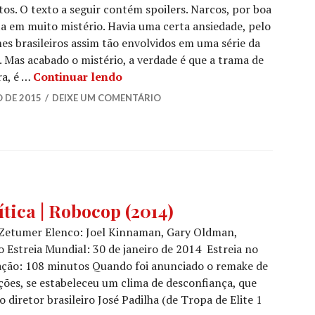
os. O texto a seguir contém spoilers. Narcos, por boa
ta em muito mistério. Havia uma certa ansiedade, pelo
s brasileiros assim tão envolvidos em uma série da
. Mas acabado o mistério, a verdade é que a trama de
Crítica | Narcos (Netflix, 2015)
ra, é …
Continuar lendo
 DE 2015
DEIXE UM COMENTÁRIO
EMA
,
ítica | Robocop (2014)
ICA
h Zetumer Elenco: Joel Kinnaman, Gary Oldman,
EMATOGRÁFICA
 Estreia Mundial: 30 de janeiro de 2014 Estreia no
ração: 108 minutos Quando foi anunciado o remake de
ões, se estabeleceu um clima de desconfiança, que
iretor brasileiro José Padilha (de Tropa de Elite 1