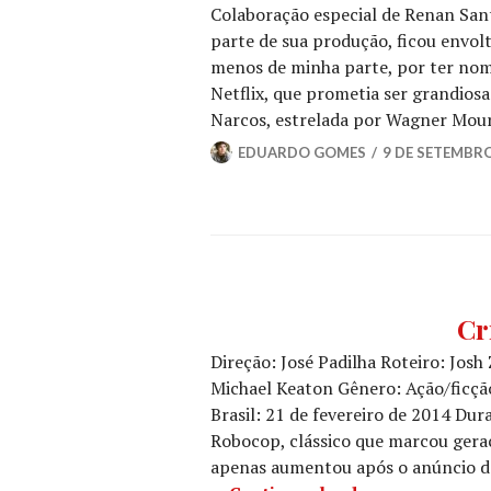
Colaboração especial de Renan Sant
TV
parte de sua produção, ficou envol
menos de minha parte, por ter nome
Netflix, que prometia ser grandiosa
Narcos, estrelada por Wagner Mou
EDUARDO GOMES
9 DE SETEMBRO
CIN
Cr
CRÍT
Direção: José Padilha Roteiro: Jos
CIN
Michael Keaton Gênero: Ação/ficção
Brasil: 21 de fevereiro de 2014 Du
Robocop, clássico que marcou geraç
apenas aumentou após o anúncio do d