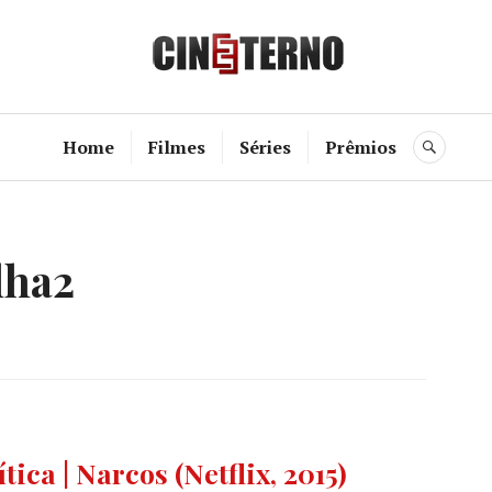
Cine Etern
Home
Filmes
Séries
Prêmios
BUSC
lha2
ES
ítica | Narcos (Netflix, 2015)