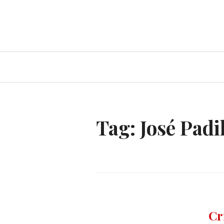
Ir
para
conteúdo
Tag:
José Padi
SÉRI
Cr
DE