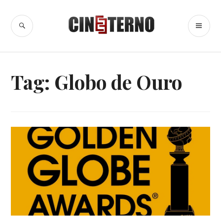
Ir
para
BUSCA
ME
Cine Eterno
conteúdo
PR
Tag:
Globo de Ouro