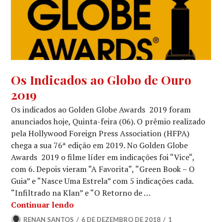
GLOBO
Os Indicados ao Globo de Ouro
DE
2019
OURO
,
NOTÍCIAS
Os indicados ao Golden Globe Awards 2019 foram
DE
anunciados hoje, Quinta-feira (06). O prêmio realizado
FILMES
,
pela Hollywood Foreign Press Association (HFPA)
NOTÍCIAS
chega a sua 76ª edição em 2019. No Golden Globe
DE
SÉRIES
Awards 2019 o filme líder em indicações foi “Vice“,
com 6. Depois vieram “A Favorita“, “Green Book – O
Guia” e “Nasce Uma Estrela” com 5 indicações cada.
“Infiltrado na Klan” e “O Retorno de …
Os Indicados ao Globo de Ouro 2019
Continuar lendo
RENAN SANTOS
6 DE DEZEMBRO DE 2018
1