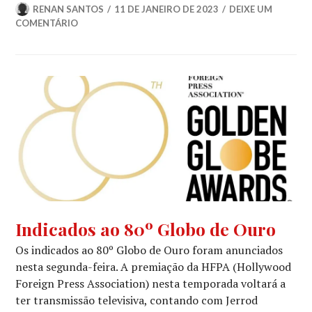
RENAN SANTOS
11 DE JANEIRO DE 2023
DEIXE UM
COMENTÁRIO
GLOBO
Indicados ao 80º Globo de Ouro
DE
Os indicados ao 80º Globo de Ouro foram anunciados
OURO
,
NOTÍCIAS
nesta segunda-feira. A premiação da HFPA (Hollywood
DE
Foreign Press Association) nesta temporada voltará a
FILMES
,
ter transmissão televisiva, contando com Jerrod
NOTÍCIAS