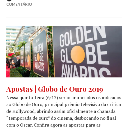
COMENTÁRIO
APOSTAS
,
Apostas | Globo de Ouro 2019
GLOBO
Nessa quinta-feira (6/12) serão anunciados os indicados
DE
OURO
ao Globo de Ouro, principal prêmio televisivo da crítica
de Hollywood, abrindo assim oficialmente a chamada
“temporada de ouro” do cinema, desbocando no final
com o Oscar. Confira agora as apostas para as