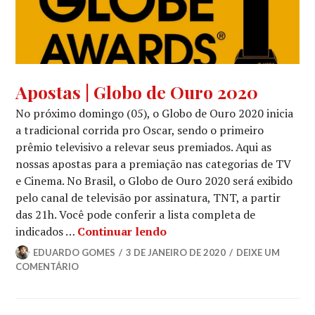
APOSTAS
,
Apostas | Globo de Ouro 2020
GLOBO
No próximo domingo (05), o Globo de Ouro 2020 inicia
DE
OURO
a tradicional corrida pro Oscar, sendo o primeiro
prêmio televisivo a relevar seus premiados. Aqui as
nossas apostas para a premiação nas categorias de TV
e Cinema. No Brasil, o Globo de Ouro 2020 será exibido
pelo canal de televisão por assinatura, TNT, a partir
das 21h. Você pode conferir a lista completa de
Apostas | Globo de Ouro 2
indicados …
Continuar lendo
EDUARDO GOMES
3 DE JANEIRO DE 2020
DEIXE UM
COMENTÁRIO