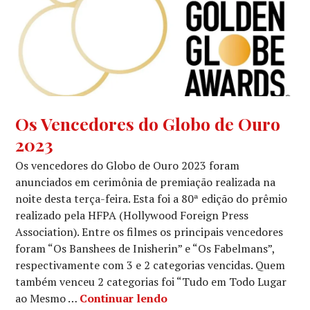
GLOBO
Os Vencedores do Globo de Ouro
DE
2023
OURO
,
NOTÍCIAS
Os vencedores do Globo de Ouro 2023 foram
DE
anunciados em cerimônia de premiação realizada na
FILMES
,
noite desta terça-feira. Esta foi a 80ª edição do prêmio
NOTÍCIAS
realizado pela HFPA (Hollywood Foreign Press
DE
SÉRIES
Association). Entre os filmes os principais vencedores
foram “Os Banshees de Inisherin” e “Os Fabelmans”,
respectivamente com 3 e 2 categorias vencidas. Quem
também venceu 2 categorias foi “Tudo em Todo Lugar
Os Vencedores do Globo d
ao Mesmo …
Continuar lendo