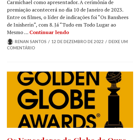
Carmichael como apresentador. A cerimônia de
DE
premiação acontecerá no dia 10 de Janeiro de 2023.
SÉRIES
Entre os filmes, o líder de indicações foi “Os Banshees
de Inisherin“, com 8. Já “Tudo em Todo Lugar ao
Indicados ao 80º Globo de O
Mesmo …
Continuar lendo
RENAN SANTOS
12 DE DEZEMBRO DE 2022
DEIXE UM
COMENTÁRIO
GLOBO