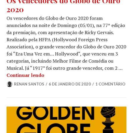
Os Vencedores do Globo de Ouro
DE
2020
OURO
,
NOTÍCIAS
Os vencedores do Globo de Ouro 2020 foram
DE
anunciados na noite de Domingo (05/01), na 77ª edição
FILMES
,
da premiação, com apresentação de Ricky Gervais.
NOTÍCIAS
Realizado pela HFPA (Hollywood Foreign Press
DE
SÉRIES
Association), o grande vencedor do Globo de Ouro 2020
foi “Era Uma Vez em… Hollywood“, que venceu em 3
categorias, incluindo Melhor Filme de Comédia ou
Musical. Já “1917” foi outro grande vencedor, com 2 …
Os Vencedores do Globo de Ouro 2020
Continuar lendo
RENAN SANTOS
6 DE JANEIRO DE 2020
1 COMENTÁRIO