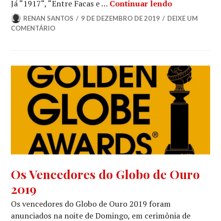
Os Indicados
Já “1917“, “Entre Facas e …
Continuar lendo
RENAN SANTOS
9 DE DEZEMBRO DE 2019
DEIXE UM
COMENTÁRIO
GLOBO
Os Vencedores do Globo de Ouro
DE
2019
OURO
,
NOTÍCIAS
Os vencedores do Globo de Ouro 2019 foram
DE
anunciados na noite de Domingo, em cerimônia de
FILMES
,