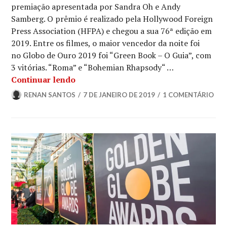
premiação apresentada por Sandra Oh e Andy
NOTÍCIAS
Samberg. O prêmio é realizado pela Hollywood Foreign
DE
SÉRIES
Press Association (HFPA) e chegou a sua 76ª edição em
2019. Entre os filmes, o maior vencedor da noite foi
no Globo de Ouro 2019 foi “Green Book – O Guia”, com
3 vitórias. “Roma” e “Bohemian Rhapsody“ …
Os Vencedores do Globo de Ouro 2019
Continuar lendo
RENAN SANTOS
7 DE JANEIRO DE 2019
1 COMENTÁRIO