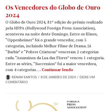
GLOBO
Os Vencedores do Globo de Ouro
DE
2024
OURO
,
NOTÍCIAS
O Globo de Ouro 2024, 81ª edição do prêmio realizado
DE
pela HFPA (Hollywood Foreign Press Association),
FILMES
,
aconteceu na noite deste Domingo. Entre os filmes,
NOTÍCIAS
“Oppenheimer” foi o grande vencedor, com 5
DE
SÉRIES
categorias, incluindo Melhor Filme de Drama. Já
“Barbie” e “Pobres Criaturas” venceram 2 categorias
cada. “Assassinos da Lua das Flores” venceu 1 categoria.
Entre as séries, “Succession” foi a maior vencedora,
Os Vencedores do G
com 4 categorias. …
Continuar lendo
RENAN SANTOS
8 DE JANEIRO DE 2024
DEIXE UM
COMENTÁRIO