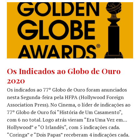
GLOBO
Os Indicados ao Globo de Ouro
DE
2020
OURO
,
NOTÍCIAS
Os indicados ao 77º Globo de Ouro foram anunciados
DE
nesta Segunda-feira pela HFPA (Hollywood Foreign
FILMES
,
Association Press). No Cinema, o líder de indicações ao
NOTÍCIAS
77º Globo de Ouro foi “História de Um Casamento“,
DE
SÉRIES
com 6 no total. Logo atrás vieram “Era Uma Vez em…
Hollywood” e “O Irlandês“, com 5 indicações cada.
“Coringa” e “Dois Papas” receberam 4 indicações cada.