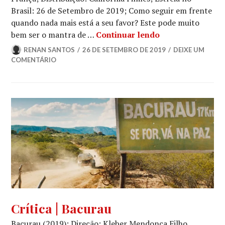
Brasil: 26 de Setembro de 2019; Como seguir em frente
quando nada mais está a seu favor? Este pode muito
Crítica | Filhas d
bem ser o mantra de …
Continuar lendo
RENAN SANTOS
26 DE SETEMBRO DE 2019
DEIXE UM
COMENTÁRIO
47º
Crítica | Bacurau
FESTIVAL
Bacurau (2019); Direção: Kleber Mendonça Filho,
DE