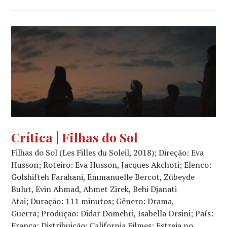
CINEMA
,
Crítica | Filhas do Sol
CRÍTICA
Filhas do Sol (Les Filles du Soleil, 2018); Direção: Eva
CINEMATOGRÁFICA
Husson; Roteiro: Eva Husson, Jacques Akchoti; Elenco:
Golshifteh Farahani, Emmanuelle Bercot, Zübeyde
Bulut, Evin Ahmad, Ahmet Zirek, Behi Djanati
Atai; Duração: 111 minutos; Gênero: Drama,
Guerra; Produção: Didar Domehri, Isabella Orsini; País:
França; Distribuição: California Filmes; Estreia no