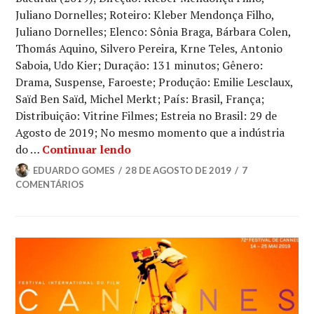
GRAMADO
,
Juliano Dornelles; Roteiro: Kleber Mendonça Filho,
CINEMA
,
Juliano Dornelles; Elenco: Sônia Braga, Bárbara Colen,
CRÍTICA
Thomás Aquino, Silvero Pereira, Krne Teles, Antonio
CINEMATOGRÁFICA
,
Saboia, Udo Kier; Duração: 131 minutos; Gênero:
GRAMADO
Drama, Suspense, Faroeste; Produção: Emilie Lesclaux,
Saïd Ben Saïd, Michel Merkt; País: Brasil, França;
Distribuição: Vitrine Filmes; Estreia no Brasil: 29 de
Agosto de 2019; No mesmo momento que a indústria
Crítica | Bacurau
do …
Continuar lendo
EDUARDO GOMES
28 DE AGOSTO DE 2019
7
COMENTÁRIOS