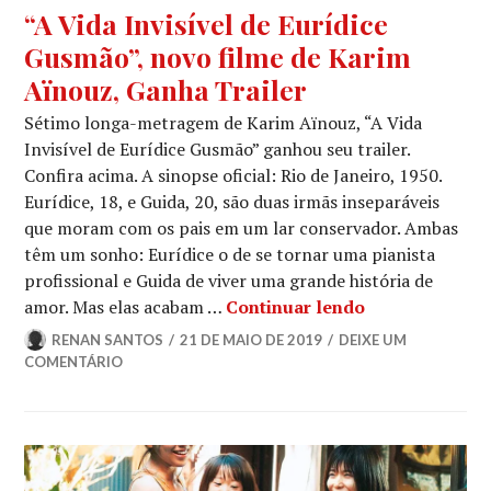
TRAILERS
“A Vida Invisível de Eurídice
Gusmão”, novo filme de Karim
Aïnouz, Ganha Trailer
Sétimo longa-metragem de Karim Aïnouz, “A Vida
Invisível de Eurídice Gusmão” ganhou seu trailer.
Confira acima. A sinopse oficial: Rio de Janeiro, 1950.
Eurídice, 18, e Guida, 20, são duas irmãs inseparáveis
que moram com os pais em um lar conservador. Ambas
têm um sonho: Eurídice o de se tornar uma pianista
profissional e Guida de viver uma grande história de
“A Vida Invisí
amor. Mas elas acabam …
Continuar lendo
RENAN SANTOS
21 DE MAIO DE 2019
DEIXE UM
COMENTÁRIO