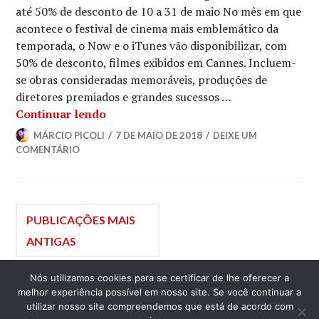
até 50% de desconto de 10 a 31 de maio No mês em que
acontece o festival de cinema mais emblemático da
temporada, o Now e o iTunes vão disponibilizar, com
50% de desconto, filmes exibidos em Cannes. Incluem-
se obras consideradas memoráveis, produções de
diretores premiados e grandes sucessos …
Plataformas de Streaming Lançam Pr
Continuar lendo
MÁRCIO PICOLI
7 DE MAIO DE 2018
DEIXE UM
COMENTÁRIO
Navegação
PUBLICAÇÕES MAIS
ANTIGAS
por
Nós utilizamos cookies para se certificar de lhe oferecer a
LATERAL
melhor experiência possível em nosso site. Se você continuar a
posts
utilizar nosso site compreendemos que está de acordo com