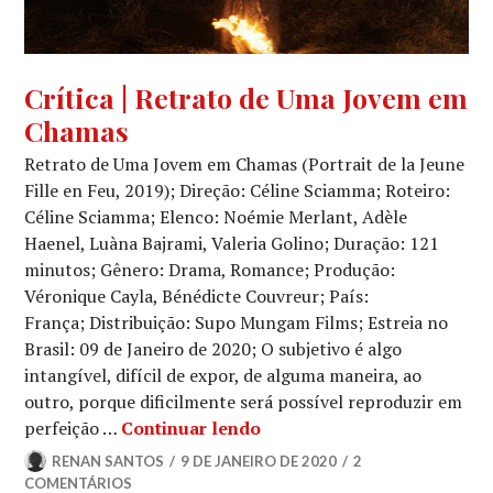
CINEMA
,
Crítica | Retrato de Uma Jovem em
CRÍTICA
Chamas
CINEMATOGRÁFICA
Retrato de Uma Jovem em Chamas (Portrait de la Jeune
Fille en Feu, 2019); Direção: Céline Sciamma; Roteiro:
Céline Sciamma; Elenco: Noémie Merlant, Adèle
Haenel, Luàna Bajrami, Valeria Golino; Duração: 121
minutos; Gênero: Drama, Romance; Produção:
Véronique Cayla, Bénédicte Couvreur; País:
França; Distribuição: Supo Mungam Films; Estreia no
Brasil: 09 de Janeiro de 2020; O subjetivo é algo
intangível, difícil de expor, de alguma maneira, ao
outro, porque dificilmente será possível reproduzir em
Crítica | Retrato de Uma 
perfeição …
Continuar lendo
RENAN SANTOS
9 DE JANEIRO DE 2020
2
COMENTÁRIOS