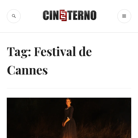
Ir
para
BUSCA
ME
Cine Eterno
conteúdo
PR
Tag:
Festival de
Cannes