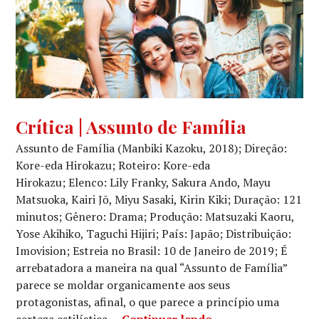
CINEMA
,
Crítica | Assunto de Família
CRÍTICA
Assunto de Família (Manbiki Kazoku, 2018); Direção:
CINEMATOGRÁFICA
Kore-eda Hirokazu; Roteiro: Kore-eda
Hirokazu; Elenco: Lily Franky, Sakura Ando, Mayu
Matsuoka, Kairi Jō, Miyu Sasaki, Kirin Kiki; Duração: 121
minutos; Gênero: Drama; Produção: Matsuzaki Kaoru,
Yose Akihiko, Taguchi Hijiri; País: Japão; Distribuição:
Imovision; Estreia no Brasil: 10 de Janeiro de 2019; É
arrebatadora a maneira na qual “Assunto de Família”
parece se moldar organicamente aos seus
protagonistas, afinal, o que parece a princípio uma
Crítica | Assunto d