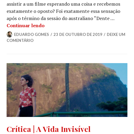
assistir a um filme esperando uma coisa e recebemos
exatamente o oposto? Foi exatamente essa sensação
após o término da sessão do australiano “Dente …
43ª Mostra SP | Dente de Leite
Continuar lendo
EDUARDO GOMES
23 DE OUTUBRO DE 2019
DEIXE UM
COMENTÁRIO
APRESENTAÇÃO
Crítica | A Vida Invisível
ESPECIAL
,