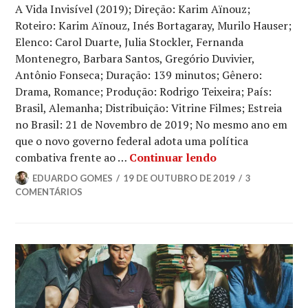
A Vida Invisível (2019); Direção: Karim Aïnouz;
CINEMA
,
CRÍTICA
Roteiro: Karim Aïnouz, Inés Bortagaray, Murilo Hauser;
CINEMATOGRÁFICA
Elenco: Carol Duarte, Julia Stockler, Fernanda
Montenegro, Barbara Santos, Gregório Duvivier,
Antônio Fonseca; Duração: 139 minutos; Gênero:
Drama, Romance; Produção: Rodrigo Teixeira; País:
Brasil, Alemanha; Distribuição: Vitrine Filmes; Estreia
no Brasil: 21 de Novembro de 2019; No mesmo ano em
que o novo governo federal adota uma política
Crítica | A Vida I
combativa frente ao …
Continuar lendo
EDUARDO GOMES
19 DE OUTUBRO DE 2019
3
COMENTÁRIOS