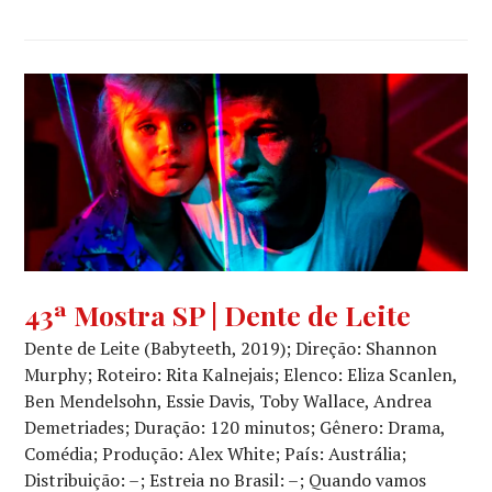
CINEMA
,
43ª Mostra SP | Dente de Leite
COMPETIÇÃO
Dente de Leite (Babyteeth, 2019); Direção: Shannon
NOVOS
DIRETORES
,
Murphy; Roteiro: Rita Kalnejais; Elenco: Eliza Scanlen,
CRÍTICA
Ben Mendelsohn, Essie Davis, Toby Wallace, Andrea
CINEMATOGRÁFICA
Demetriades; Duração: 120 minutos; Gênero: Drama,
Comédia; Produção: Alex White; País: Austrália;
Distribuição: –; Estreia no Brasil: –; Quando vamos