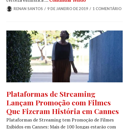
certeza estilística …
Continuar lendo
RENAN SANTOS
9 DE JANEIRO DE 2019
1 COMENTÁRIO
LANÇAMENTOS
Plataformas de Streaming
DIGITAIS
Lançam Promoção com Filmes
Que Fizeram História em Cannes
Plataformas de Streaming tem Promoção de Filmes
Exibidos em Cannes: Mais de 100 longas estarão com