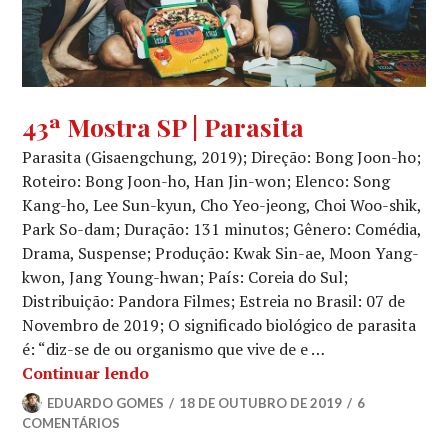
CINEMA
,
43ª Mostra SP | Parasita
CRÍTICA
Parasita (Gisaengchung, 2019); Direção: Bong Joon-ho;
CINEMATOGRÁFICA
,
PERSPECTIVA
Roteiro: Bong Joon-ho, Han Jin-won; Elenco: Song
INTERNACIONAL
Kang-ho, Lee Sun-kyun, Cho Yeo-jeong, Choi Woo-shik,
Park So-dam; Duração: 131 minutos; Gênero: Comédia,
Drama, Suspense; Produção: Kwak Sin-ae, Moon Yang-
kwon, Jang Young-hwan; País: Coreia do Sul;
Distribuição: Pandora Filmes; Estreia no Brasil: 07 de
Novembro de 2019; O significado biológico de parasita
é: “diz-se de ou organismo que vive de e …
43ª Mostra SP | Parasita
Continuar lendo
EDUARDO GOMES
18 DE OUTUBRO DE 2019
6
COMENTÁRIOS