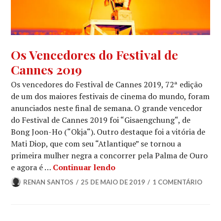
72º
Os Vencedores do Festival de
FESTIVAL
Cannes 2019
DE
CANNES
,
Os vencedores do Festival de Cannes 2019, 72ª edição
CINEMA
,
de um dos maiores festivais de cinema do mundo, foram
FESTIVAIS
,
anunciados neste final de semana. O grande vencedor
NOTÍCIAS
do Festival de Cannes 2019 foi “Gisaengchung“, de
DE
FILMES
Bong Joon-Ho (“Okja“). Outro destaque foi a vitória de
Mati Diop, que com seu “Atlantique” se tornou a
primeira mulher negra a concorrer pela Palma de Ouro
Os Vencedores do Festival 
e agora é …
Continuar lendo
RENAN SANTOS
25 DE MAIO DE 2019
1 COMENTÁRIO