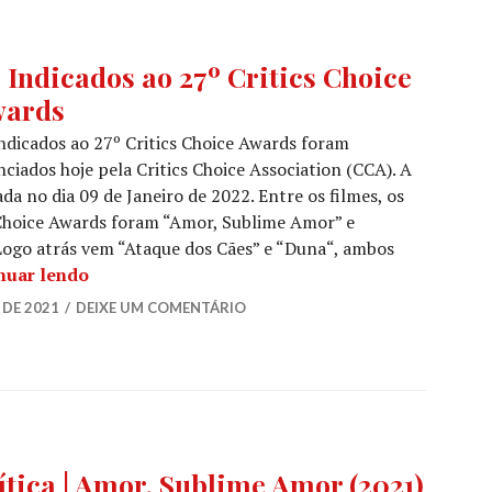
ICS'
 Indicados ao 27º Critics Choice
ICE
ards
RDS
,
ÍCIAS
ndicados ao 27º Critics Choice Awards foram
ciados hoje pela Critics Choice Association (CCA). A
ES
,
da no dia 09 de Janeiro de 2022. Entre os filmes, os
ÍCIAS
s Choice Awards foram “Amor, Sublime Amor” e
ES
Logo atrás vem “Ataque dos Cães” e “Duna“, ambos
Os Indicados ao 27º Critics Choice Awards
nuar lendo
 DE 2021
DEIXE UM COMENTÁRIO
EMA
,
ítica | Amor, Sublime Amor (2021)