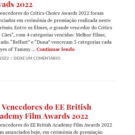
ads 2022
RDS
,
ÍCIAS
encedores do Critics Choice Awards 2022 foram
ciados em cerimônia de premiação realizada neste
ES
,
rêmio. Entre os filmes, o grande vencedor do Critics
ÍCIAS
 Cães“, com 4 categorias vencidas: Melhor Filme,
ES
tado. “Belfast” e “Duna” venceram 3 categorias cada
Os Vencedores do Critics
 Eyes of Tammy …
Continuar lendo
2022
DEIXE UM COMENTÁRIO
TA
,
 Vencedores do EE British
ÍCIAS
ademy Film Awards 2022
ES
encedores do EE British Academy Film Awards 2022
m anunciados hoje, em cerimônia de premiação