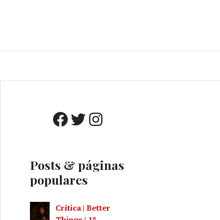
o
A
Facebook
Twitter
Instagram
Posts & páginas
populares
Crítica | Better
Things | 1ª