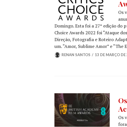
Aw
AWA
NOT
Os v
DE
anun
FILM
Domingo. Esta foi a 27ª edição do p
NOT
Choice Awards 2022 foi “Ataque dos
DE
SÉRI
Direção, Fotografia e Roteiro Adap
um. “Amor, Sublime Amor” e “The
RENAN SANTOS
13 DE MARÇO DE 
BAF
Os
NOT
Ac
DE
FILM
Os v
fora