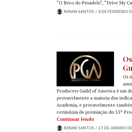
“O Beco do Pesadelo“, “Drive My Ca
RENAN SANTOS
8 DE FEVEREIRO D
GUIL
Os
SIN
Gu
E
ASS
Os i
NOT
anun
DE
Producers Guild of America é um do
FILM
provavelmente a maioria dos indica
NOT
DE
Academia, e provavelmente também 
SÉRI
cerimônia de premiação do 33º Pro
Os Indicados ao
Continuar lendo
RENAN SANTOS
27 DE JANEIRO D