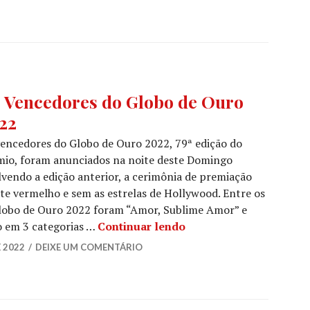
BO
 Vencedores do Globo de Ouro
22
O
,
ÍCIAS
encedores do Globo de Ouro 2022, 79ª edição do
mio, foram anunciados na noite deste Domingo
ES
,
lvendo a edição anterior, a cerimônia de premiação
ÍCIAS
e vermelho e sem as estrelas de Hollywood. Entre os
ES
Globo de Ouro 2022 foram “Amor, Sublime Amor” e
Os Vencedores do Glob
o em 3 categorias …
Continuar lendo
E 2022
DEIXE UM COMENTÁRIO