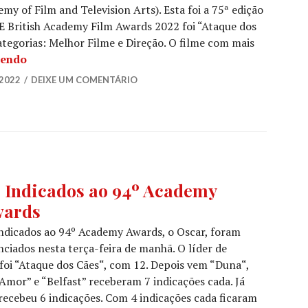
my of Film and Television Arts). Esta foi a 75ª edição
E British Academy Film Awards 2022 foi “Ataque dos
categorias: Melhor Filme e Direção. O filme com mais
Os Vencedores do EE British Academy Film Awards 2
lendo
2022
DEIXE UM COMENTÁRIO
EMA
,
 Indicados ao 94º Academy
ÍCIAS
ards
ES
,
ndicados ao 94º Academy Awards, o Oscar, foram
AR
ciados nesta terça-feira de manhã. O líder de
foi “Ataque dos Cães“, com 12. Depois vem “Duna“,
Amor” e “Belfast” receberam 7 indicações cada. Já
ecebeu 6 indicações. Com 4 indicações cada ficaram