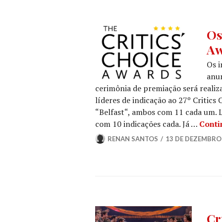
CRIT
Os
CHO
Aw
AWA
NOT
Os i
DE
anun
FILM
cerimônia de premiação será realiza
NOT
líderes de indicação ao 27º Critic
DE
SÉRI
“Belfast“, ambos com 11 cada um. 
com 10 indicações cada. Já …
Conti
RENAN SANTOS
13 DE DEZEMBRO
CIN
Cr