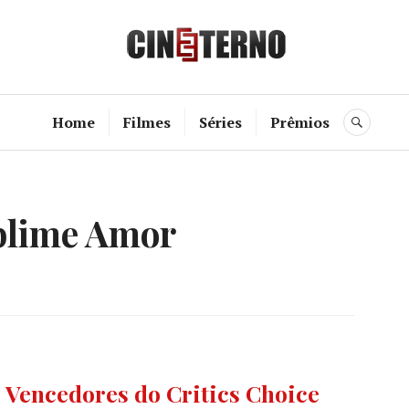
Cine Etern
Home
Filmes
Séries
Prêmios
BUSC
blime Amor
ICS'
 Vencedores do Critics Choice
ICE