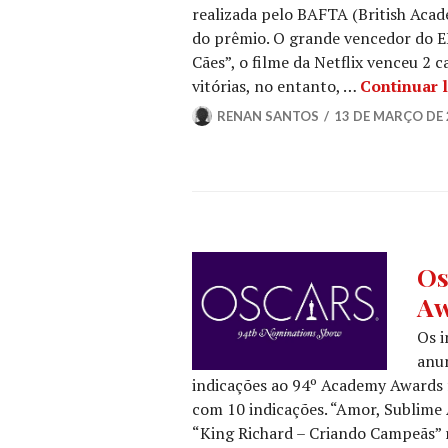
realizada pelo BAFTA (British Acade
do prêmio. O grande vencedor do E
Cães”, o filme da Netflix venceu 2 
vitórias, no entanto, …
Continuar 
RENAN SANTOS
13 DE MARÇO DE 
CIN
Os
NOT
Aw
DE
FILM
Os i
OSC
anun
indicações ao 94º Academy Awards 
com 10 indicações. “Amor, Sublime 
“King Richard – Criando Campeãs” r