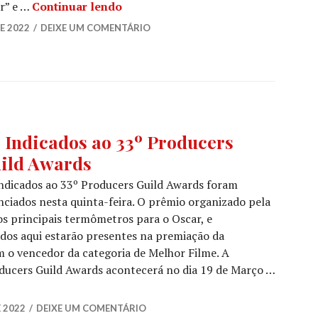
Os Indicados ao 94º Academy Awar
r” e …
Continuar lendo
E 2022
DEIXE UM COMENTÁRIO
DAS,
 Indicados ao 33º Producers
DICATOS
ild Awards
OCIAÇÕES
,
ndicados ao 33º Producers Guild Awards foram
ÍCIAS
ciados nesta quinta-feira. O prêmio organizado pela
s principais termômetros para o Oscar, e
ES
,
dos aqui estarão presentes na premiação da
ÍCIAS
o vencedor da categoria de Melhor Filme. A
ES
ducers Guild Awards acontecerá no dia 19 de Março …
 33º Producers Guild Awards
E 2022
DEIXE UM COMENTÁRIO