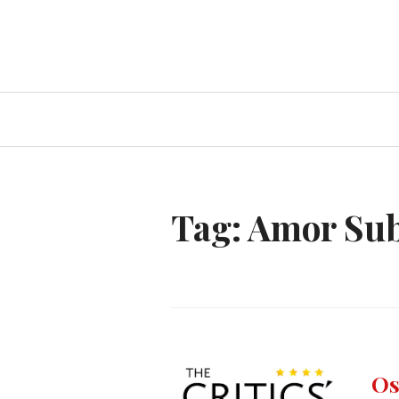
Ir
para
conteúdo
Tag:
Amor Su
CRIT
Os
CHO