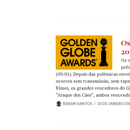
GLO
Os
DE
20
OUR
NOT
Os v
DE
prê
FILM
(09/01). Depois das polêmicas envo
NOT
ocorreu sem transmissão, sem tapet
DE
SÉRI
filmes, os grandes vencedores do 
“Ataque dos Cães“, ambos vencend
RENAN SANTOS
10 DE JANEIRO D