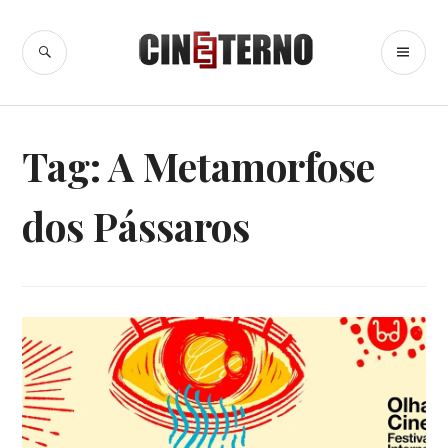
Ir
para
BUSCA
ME
Cine Eterno
conteúdo
PR
Tag:
A Metamorfose
dos Pássaros