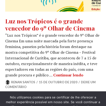
NOTÍCIAS
,
Luz nos Trópicos é o grande
NOTÍCIAS
vencedor do 9º Olhar de Cinema
DE
FILMES
“Luz nos Trópicos” é o grande vencedor do 9º Olhar de
Cinema Em uma noite marcada pela forte presença
feminina, passeios pela história foram destaque na
mostra competitiva do 9º Olhar de Cinema – Festival
Internacional de Curitiba, que aconteceu de 7 a 15 de
outubro, excepcionalmente de maneira inédita, e teve
espectadores em todas as regiões do país, com uma
Luz nos Tró
grande procura e público …
Continuar lendo
RENAN SANTOS
15 DE OUTUBRO DE 2020
DEIXE UM
COMENTÁRIO
Nós utilizamos cookies para se certificar de lhe oferecer a
LATERAL
melhor experiência possível em nosso site. Se você continuar a