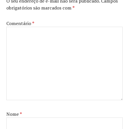
O seu endereço de e-mail não será publicado.
Campos
KERI
obrigatórios são marcados com
*
RUSSELL
,
MARGO
MARTINDALE
,
Comentário
*
MATTHEW
RHYS
,
NOAH
EMMERICH
,
THE
AMERICANS
Nome
*