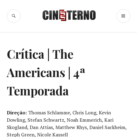
Ir
para
BUSCA
ME
Cine Eterno
conteúdo
PR
SÉRIES
Crítica | The
DE
TV
Americans | 4ª
Temporada
Direção:
Thomas Schlamme, Chris Long, Kevin
Dowling, Stefan Schwartz, Noah Emmerich, Kari
Skogland, Dan Attias, Matthew Rhys, Daniel Sackheim,
Steph Green, Nicole Kassell