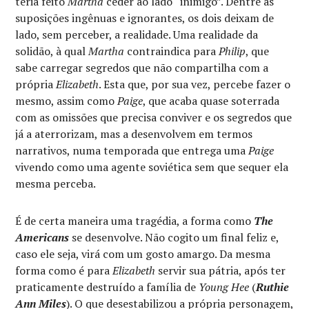
teria feito
Martha
ceder ao lado “inimigo”. Dentre as
suposições ingênuas e ignorantes, os dois deixam de
lado, sem perceber, a realidade. Uma realidade da
solidão, à qual
Martha
contraindica para
Philip
, que
sabe carregar segredos que não compartilha com a
própria
Elizabeth
. Esta que, por sua vez, percebe fazer o
mesmo, assim como
Paige
, que acaba quase soterrada
com as omissões que precisa conviver e os segredos que
já a aterrorizam, mas a desenvolvem em termos
narrativos, numa temporada que entrega uma
Paige
vivendo como uma agente soviética sem que sequer ela
mesma perceba.
É de certa maneira uma tragédia, a forma como
The
Americans
se desenvolve. Não cogito um final feliz e,
caso ele seja, virá com um gosto amargo. Da mesma
forma como é para
Elizabeth
servir sua pátria, após ter
praticamente destruído a família de
Young Hee
(
Ruthie
Ann Miles
). O que desestabilizou a própria personagem,