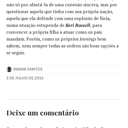
não só por afastá-la de uma conexão sincera, mas por
questionar aquela que tinha com sua própria nação,
aquela que ela defende com uma explosão de fúria,
numa atuação estupenda de
Keri Russell
, para
convencer a própria filha a atuar como os pais
mandam. Porém, como os próprios
Jennings
bem
sabem, nem sempre todas as ordens são boas opções a
se seguir.
RENAN SANTOS
3 DE JULHO DE 2016
ALISON
WRIGHT
,
DYLAN
BAKER
,
FRANK
Deixe um comentário
LANGELLA
,
FX
NETWORKS
,