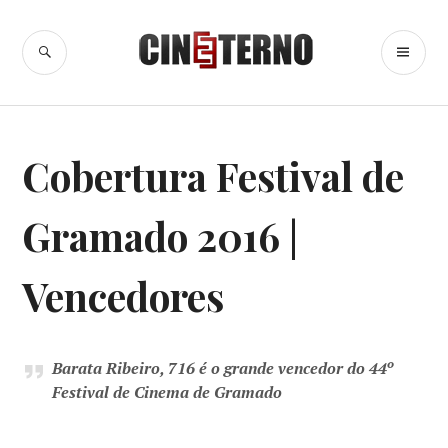
Ir
para
BUSCA
ME
Cine Eterno
conteúdo
PR
CINEMA
,
Cobertura Festival de
ESPECIAIS
,
FESTIVAIS
,
GRAMADO
Gramado 2016 |
Vencedores
Barata Ribeiro, 716 é o grande vencedor do 44º
Festival de Cinema de Gramado