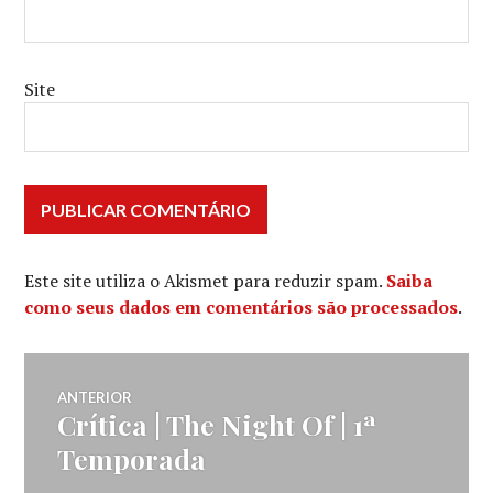
Site
Este site utiliza o Akismet para reduzir spam.
Saiba
como seus dados em comentários são processados
.
Navegação
ANTERIOR
Crítica | The Night Of | 1ª
Post
de
anterior:
Temporada